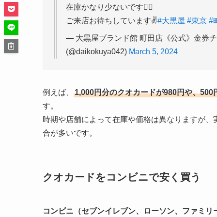
在庫かなり少ないです🙇‍♀️
ご来店お待ちしています✌️
#大黒屋
#東京
#
— 大黒屋ブランド館 町田店《公式》金券
(@daikokuya042)
March 5, 2024
例えば、
1,000円分のクオカードが980円や、500円
す。
時期や店舗によって在庫や価格は異なりますが、
合が多いです。
クオカードをコンビニで安く買う
コンビニ（セブンイレブン、ローソン、ファミリ