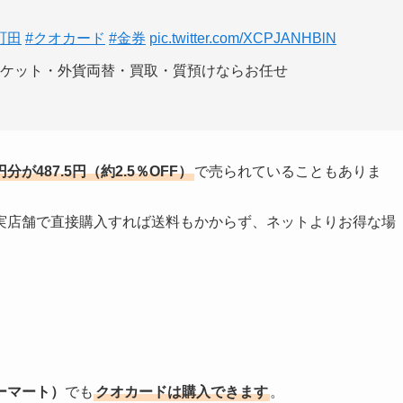
町田
#クオカード
#金券
pic.twitter.com/XCPJANHBlN
チケット・外貨両替・買取・質預けならお任せ
分が487.5円（約2.5％OFF）
で売られていることもありま
実店舗で直接購入すれば送料もかからず、ネットよりお得な場
ーマート）
でも
クオカードは購入できます
。