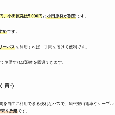
0円
、
小田原発は5,000円
と
小田原発が割安
です。
すめ
です。
リーパス
を利用すれば、手間を省けて便利です。
して準備すれば混雑を回避できます。
く買う
関を自由に利用できる便利なパスで、箱根登山電車やケーブル
が乗り放題
です。