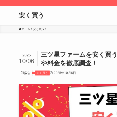
安く買う
ホーム
安く買う
三ツ星ファームを安く買
2025
10/06
や料金を徹底調査！
広告
2025年10月6日
安く買う