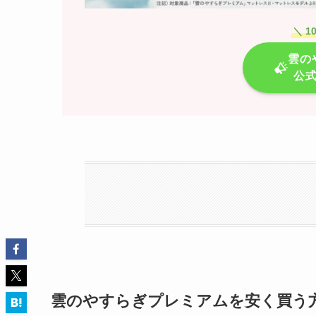
＼
1
雲の
公
雲のやすらぎプレミアムを安く買う