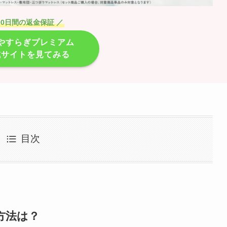
00日間の返金保証
／
やすらぎプレミアム
式サイトを見てみる
目次
方法は？