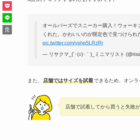
オールバーズでスニーカー購入！ウォーキ
くれた。かわいいのが限定色で見つけられ
pic.twitter.com/yphp5LRzRr
— リサクマ_(´･(ｪ)･｀)_ミニマリスト (@risa
また、
店舗ではサイズを試着
できるため、オンラ
店舗で試着してから買うと失敗